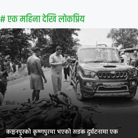
# एक महिना देखि लाेकप्रिय
कञ्चनपुरको कृष्णपुरमा भएको सडक दुर्घटनामा एक