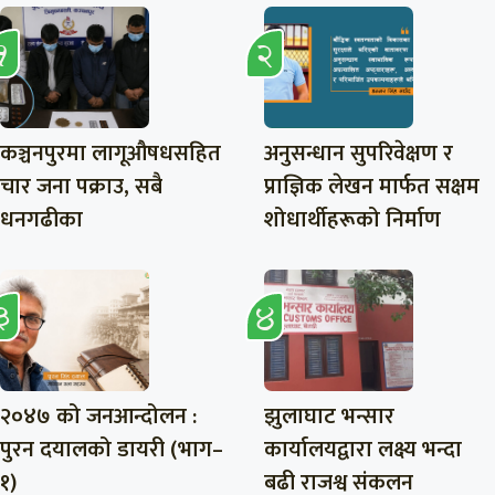
कञ्चनपुरमा लागूऔषधसहित
अनुसन्धान सुपरिवेक्षण र
चार जना पक्राउ, सबै
प्राज्ञिक लेखन मार्फत सक्षम
धनगढीका
शोधार्थीहरूको निर्माण
२०४७ को जनआन्दोलन :
झुलाघाट भन्सार
पुरन दयालको डायरी (भाग–
कार्यालयद्वारा लक्ष्य भन्दा
१)
बढी राजश्व संकलन