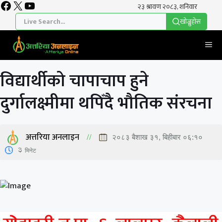
Facebook
X
YouTube
Skip
to
खाेज्नुहाेस
content
Me
विद्यार्थीको चापाचाप हुने
दुर्गालक्ष्मीमा थपिँदै भौतिक संरचना
अत्तरिया अनलाइन
२०८३ बैशाख ३१, बिहीबार ०६:१०
3
मिनेट