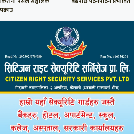
किराना पसल सञ्चालक
बढेपछि पठनपाठन प्रभावित
पक्राउ