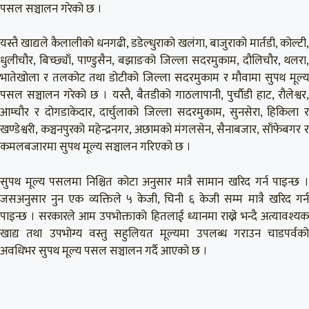
पसल सञ्चालन गरेको छ ।
यस्तै खाद्यले कैलालीको धनगढी, डडेल्धुराको खलंगा, बाजुराको मार्तडी, कोल्टी,
धुलीचौर, बिच्छ्याँ, पाण्डुसैन, बझाङको जिल्ला सदरमुकाम, दौलिचौर, थलरा,
भातेखोला र तलकोट तथा डोटीको जिल्ला सदरमुकाम र मौवामा सुपथ मूल्य
पसल सञ्चालन गरेको छ । यस्तै, बैतडीको गाठलापानी, पुर्चाैडी हाट, रौलेश्वर,
आम्चौर र दोगडाकेदार, दार्चुलाको जिल्ला सदरमुकाम, सुनसेरा, हिकिला र
खण्डेश्वरी, कञ्चनपुरको महेन्द्रनगर, अछामको मंगलसेन, सैनाबजार, साँफेबगर र
कमलबजारमा सुपथ मूल्य सञ्चालन गरिएको छ ।
सुपथ मूल्य पसलमा निश्चित कोटा अनुसार मात्रै सामान खरिद गर्न पाइन्छ ।
जसअनुसार नुन एक व्यक्तिले ५ केजी, चिनी ६ केजी सम्म मात्रै खरिद गर्न
पाइन्छ । सरकारले आम उपभोक्ताको हितलाई ध्यानमा राख्ने भन्दै अत्यावश्यक
खाद्य तथा उपभोग्य वस्तु सहुलियत मूल्यमा उपलब्ध गराउन चाडपर्वको
अवधिभर सुपथ मूल्य पसल सञ्चालन गर्दै आएको छ ।