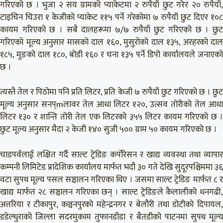
गरिएको छ । भुजा २ सय ग्रामको प्याकेटमा २ रुपैयाँ छुट गरेर २० रुपैयाँ,
टाइचिन चिउरा १ केजीको प्याकेट ११५ पर्ने गरेकोमा ७ रुपैयाँ छुट दिएर १०८
कायम गरिएको छ । सबै दालहरूमा ७/७ रुपैयाँ छुट गरिएको छ । छुट
गरिएको मूल्य अनुसार मासको दाल १६०, मुसुरोको दाल १३५, अरहरको दाल
१८५, मुङको दाल १८०, बोडी १६० र चना १३५ पर्ने डिपो कार्यालयले जनाएको
छ ।
त्यस्तै तेल र पिठोमा पनि प्रति लिटर, प्रति केजी ७ रुपैयाँ छुट गरिएको छ । छुट
मूल्य अनुसार सनप्mलावर तेल आधा लिटर १२०, उत्सव तोरीको तेल आधा
लिटर १३० र शान्ति तोरी तेल एक लिटरको ३५५ लिटर कायम गरिएको छ ।
छुट मूल्य अनुसार मैदा २ केजी १४० सुजी ५०० ग्राम ५० कायम गरिएको छ ।
चाडपर्वलाई लक्षित गर्दै साल्ट ट्रेडिङ कर्पोरेसन र खाद्य व्यवस्था तथा व्यापार
कम्पनी लिमिटेड प्रादेशिक कार्यालय मार्फत भदौ ३० गते देखि सुदूरपश्चिममा ३६
वटा सुपथ मूल्य पसल सञ्चालन गरिएका थिए । जसमा साल्ट ट्रेडिङ मार्फत ८ र
खाद्य मार्फत २८ सञ्चालन गरिएका छन् । साल्ट ट्रेडिङले कैलालीको धनगढी,
अत्तरिया र टीकापुर, कञ्चनपुरको महेन्द्रनगर र बेलौरी तथा डोटीको दिपायल,
डडेल्धुराको जिल्ला सदरमुकाम तुफानडाँडा र बैतडीको पाटनमा सुपथ मूल्य