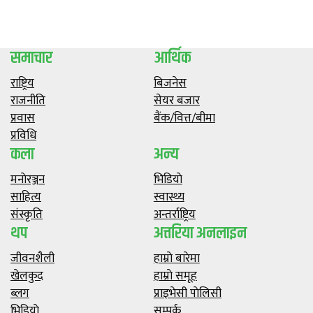
समाचार
आर्थिक
राष्ट्रिय
बिजनेस
राजनीति
सेयर बजार
प्रवास
बैंक/वित्त/बीमा
प्रविधि
कला
अन्य
मनाेरञ्जन
भिडियाे
साहित्य
स्वास्थ्य
संस्कृति
अन्तर्राष्ट्रिय
थप
अत्तरिया अनलाइन
जीवनशैली
हाम्राे बारेमा
खेलकुद
हाम्राे समूह
ब्लग
प्राइभेसी पाेलिसी
भिडियाे
सम्पर्क