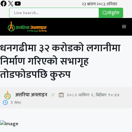
Facebook
X
YouTube
Skip
to
खाेज्नुहाेस
content
Me
धनगढीमा ३२ करोडको लगानीमा
निर्माण गरिएको सभागृह
तोडफोडपछि कुरुप
अत्तरिया अनलाइन
२०८२ आश्विन २, बिहीबार १०:४४
2
मिनेट