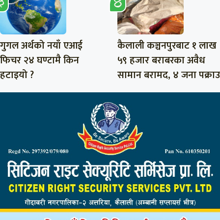
गुगल अर्थको नयाँ एआई
कैलाली कञ्चनपुरबाट १ लाख
फिचर २४ घण्टामै किन
५९ हजार बराबरका अवैध
हटाइयो ?
सामान बरामद, ४ जना पक्राउ