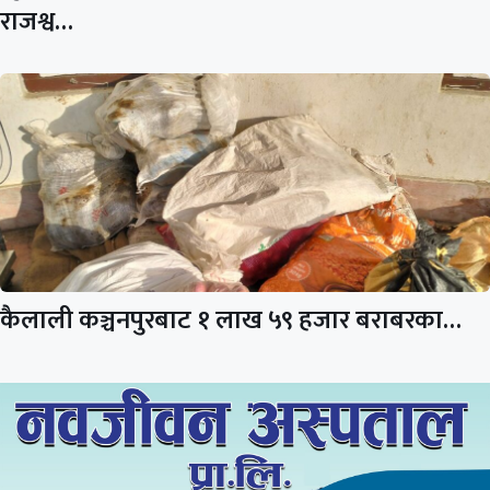
राजश्व…
कैलाली कञ्चनपुरबाट १ लाख ५९ हजार बराबरका…