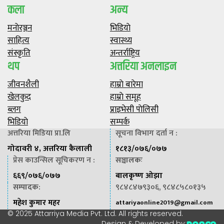
कला
अन्य
मनाेरञ्जन
भिडियाे
साहित्य
स्वास्थ्य
संस्कृति
अन्तर्राष्ट्रिय
थप
अत्तरिया अनलाइन
जीवनशैली
हाम्राे बारेमा
खेलकुद
हाम्राे समूह
ब्लग
प्राइभेसी पाेलिसी
भिडियाे
सम्पर्क
अत्तरिया मिडिया प्रा.लि
सूचना विभाग दर्ता न :
गोदावरी ४, अत्तरिया कैलाली
१८१३/०७६/०७७
प्रेस काउन्सिल सूचिकरण न :
सञ्चालकः
६६९/०७६/०७७
बालकृष्ण ओझा
सम्पादक
:
९८४८४७९३०६, ९८४८५८०१३५
महेश कुमार महर
attariyaonline2019@gmail.com
© 2025 Attarriya Media Pvt. Ltd. All rights reserved.
Design & Developed by: