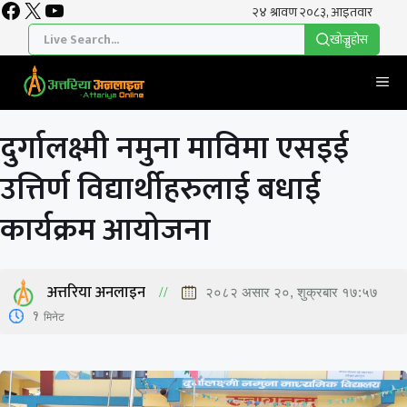
Facebook
X
YouTube
Skip
to
खाेज्नुहाेस
content
Me
दुर्गालक्ष्मी नमुना माविमा एसइई
उत्तिर्ण विद्यार्थीहरुलाई बधाई
कार्यक्रम आयोजना
अत्तरिया अनलाइन
२०८२ असार २०, शुक्रबार १७:५७
1
मिनेट