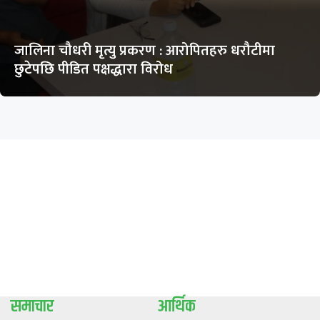
जालिना चौधरी मृत्यु प्रकरण : आरोपितहरु धरौटीमा
छुटेपछि पीडित पक्षद्धारा विरोध
समाचार
आर्थिक