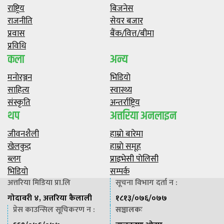
राष्ट्रिय
बिजनेस
राजनीति
सेयर बजार
प्रवास
बैंक/वित्त/बीमा
प्रविधि
कला
अन्य
मनाेरञ्जन
भिडियाे
साहित्य
स्वास्थ्य
संस्कृति
अन्तर्राष्ट्रिय
थप
अत्तरिया अनलाइन
जीवनशैली
हाम्राे बारेमा
खेलकुद
हाम्राे समूह
ब्लग
प्राइभेसी पाेलिसी
भिडियाे
सम्पर्क
अत्तरिया मिडिया प्रा.लि
सूचना विभाग दर्ता न :
गोदावरी ४, अत्तरिया कैलाली
१८१३/०७६/०७७
प्रेस काउन्सिल सूचिकरण न :
सञ्चालकः