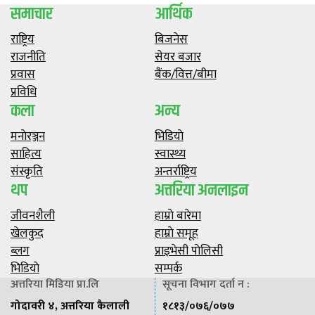
समाचार
आर्थिक
राष्ट्रिय
बिजनेस
राजनीति
सेयर बजार
प्रवास
बैंक/वित्त/बीमा
प्रविधि
कला
अन्य
मनाेरञ्जन
भिडियाे
साहित्य
स्वास्थ्य
संस्कृति
अन्तर्राष्ट्रिय
थप
अत्तरिया अनलाइन
जीवनशैली
हाम्राे बारेमा
खेलकुद
हाम्राे समूह
ब्लग
प्राइभेसी पाेलिसी
भिडियाे
सम्पर्क
अत्तरिया मिडिया प्रा.लि
सूचना विभाग दर्ता न :
गोदावरी ४, अत्तरिया कैलाली
१८१३/०७६/०७७