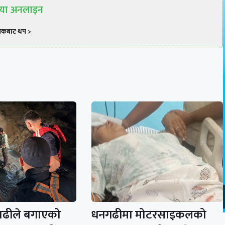
रिया अनलाइन
खकबाट थप >
ाढीले बगाएको
धनगढीमा मोटरसाइकलको