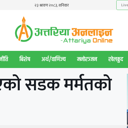
नीति
बिशेष
अर्थ/वाणिज्य
मनाेरञ्जन
खेलकुद
एको सडक मर्मतको