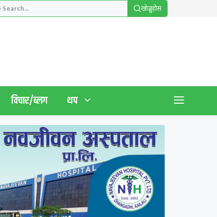
खाेज्नुहाेस
विचार/ब्लग
थप