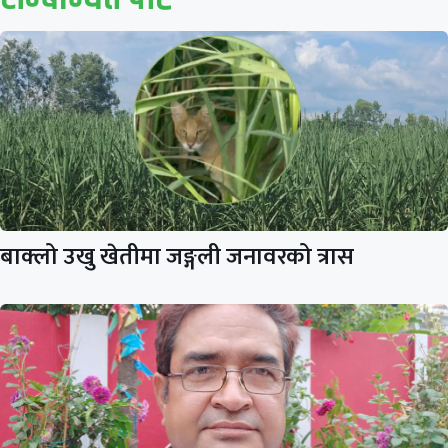
बाक्लो उखु खेतीमा जङ्गली जनावरको त्रास