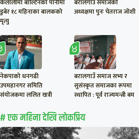
कैलालीमा बाल्टिनको पानीमा
बरालगाउँ समाजको
डुबेर १८ महिनाका बालकको
अध्यक्षमा पुनः चेतराज जोशी
मृत्यु
नेकपाको धनगढी
बरालगाउँ समाज सभ्य र
उपमहानगर समिति
सुसंस्कृत समाजका रूपमा
संयोजकमा ललित खत्री
स्थापित : पूर्व राज्यमन्त्री बम
# एक महिना देखि लाेकप्रिय