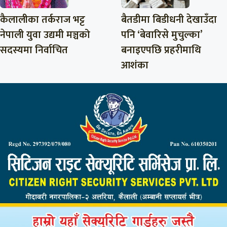
कैलालीका तर्कराज भट्ट
बैतडीमा बिडीधनी देखाउँदा
नेपाली युवा उद्यमी मञ्चको
पनि ‘बेवारिसे मुचुल्का’
सदस्यमा निर्वाचित
बनाइएपछि प्रहरीमाथि
आशंका