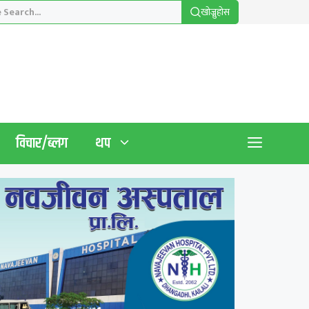
खाेज्नुहाेस
विचार/ब्लग
थप