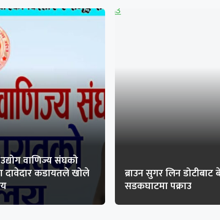
 उद्योग वाणिज्य संघको
का दावेदार कडायतले खोले
ब्राउन सुगर लिन डोटीबाट ब
लय
सडकघाटमा पक्राउ