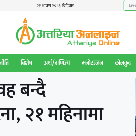
नीति
बिशेष
अर्थ/वाणिज्य
मनाेरञ्जन
खेलकुद
ह बन्दै
ना, २१ महिनामा