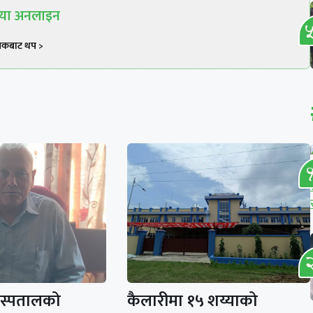
रिया अनलाइन
खकबाट थप >
अस्पतालको
कैलारीमा १५ शय्याको